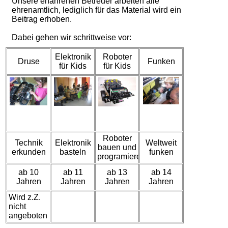
Unsere erfahrenen Betreuer arbeiten alle
ehrenamtlich, lediglich für das Material wird ein
Beitrag erhoben.
Dabei gehen wir schrittweise vor:
Elektronik
Roboter
Druse
Funken
für Kids
für Kids
Roboter
Technik
Elektronik
Weltweit
bauen und
erkunden
basteln
funken
programieren
ab 10
ab 11
ab 13
ab 14
Jahren
Jahren
Jahren
Jahren
Wird z.Z.
nicht
angeboten