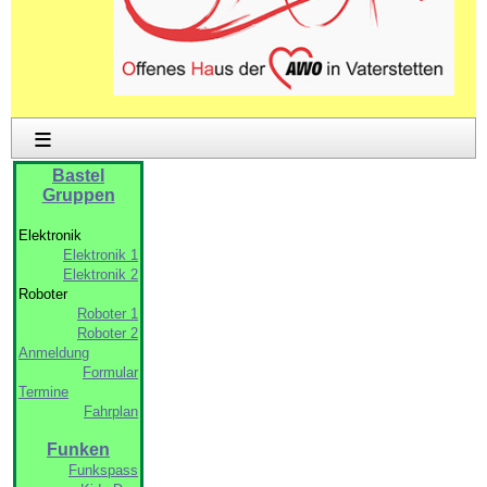
≡
Bastel
Gruppen
Elektronik
Elektronik 1
Elektronik 2
Roboter
Roboter 1
Roboter 2
Anmeldung
Formular
Termine
Fahrplan
Funken
Funkspass